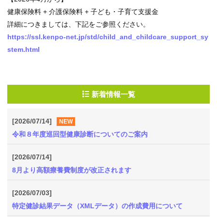
健
健康保険料 + 介護保険料 + 子ども・子育て支援金
事
詳細につきましては、下記をご参照ください。
業
https://ssl.kenpo-net.jp/std/child_and_childcare_support_sy
stem.html
各
種
手
続
き
新着情報一覧
[2026/07/14]
申
NEW
請
令和８年度巡回型健康診断についてのご案内
書
一
[2026/07/14]
覧
8月より高額療養費制度が改正されます
よ
[2026/07/03]
く
特定健診結果データ（XMLデータ）の作成費用について
あ
る