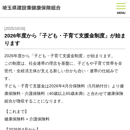
MENU
[2025/10/16]
2026年度から「子ども・子育て支援金制度」が始ま
ります
健
保
2026年度から「子ども・子育て支援金制度」が始まります。
の
し
この制度は、社会連帯の理念を基盤に、子どもや子育て世帯を全
く
世代・全経済主体が支える新しい分かち合い・連帯の仕組みで
み
す。
子ども・子育て支援金は2026年4月分保険料（5月納付分）より健
健
康保険料・介護保険料（40歳以上65歳未満）と合わせて健康保険
保
組合が徴収することになります。
の
給
【これまで】
付
健康保険料 + 介護保険料
【2026年4月から】
保