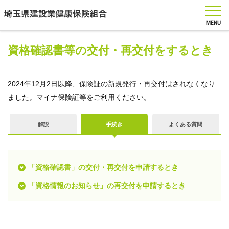
MENU
資格確認書等の交付・再交付をするとき
健
2024年12月2日以降、保険証の新規発行・再交付はされなくなり
保
ました。マイナ保険証等をご利用ください。
の
し
く
解説
手続き
よくある質問
み
健
「資格確認書」の交付・再交付を申請するとき
保
の
「資格情報のお知らせ」の再交付を申請するとき
給
付
保