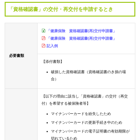
健
「資格確認書」の交付・再交付を申請するとき
事
業
「健康保険 資格確認書(再)交付申請書」
各
「健康保険 資格確認書(再)交付申請書」
種
記入例
手
続
必要書類
き
【添付書類】
破損した資格確認書（資格確認書のき損の場
申
合）
請
書
一
【以下の理由に該当し「資格確認書」の交付（再交
覧
付）を希望する被保険者等】
マイナンバーカードを紛失したため
よ
マイナンバーカードの更新手続き中のため
く
マイナンバーカードの電子証明書の有効期限が
あ
切れているため
る