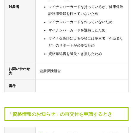
質
対象者
マイナンバーカードを持っているが、健康保険
問
証利用登録を行っていないため
マイナンバーカードを作っていないため
組
マイナンバーカードを返納したため
合
マイナ保険証による受診には第三者（介助者な
案
内
ど）のサポートが必要なため
資格確認書を滅失・き損したため
お問い合わせ
健康保険組合
先
備考
「資格情報のお知らせ」の再交付を申請するとき