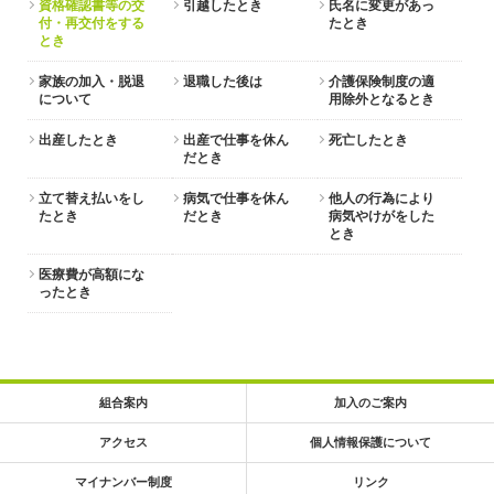
資格確認書等の交
引越したとき
氏名に変更があっ
付・再交付をする
たとき
とき
家族の加入・脱退
退職した後は
介護保険制度の適
について
用除外となるとき
出産したとき
出産で仕事を休ん
死亡したとき
だとき
立て替え払いをし
病気で仕事を休ん
他人の行為により
たとき
だとき
病気やけがをした
とき
医療費が高額にな
ったとき
組合案内
加入のご案内
アクセス
個人情報保護について
マイナンバー制度
リンク