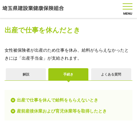
MENU
出産で仕事を休んだとき
健
女性被保険者が出産のため仕事を休み、給料がもらえなかったと
保
きには「出産手当金」が支給されます。
の
し
く
解説
手続き
よくある質問
み
健
出産で仕事を休んで給料をもらえないとき
保
の
産前産後休業および育児休業等を取得したとき
給
付
保