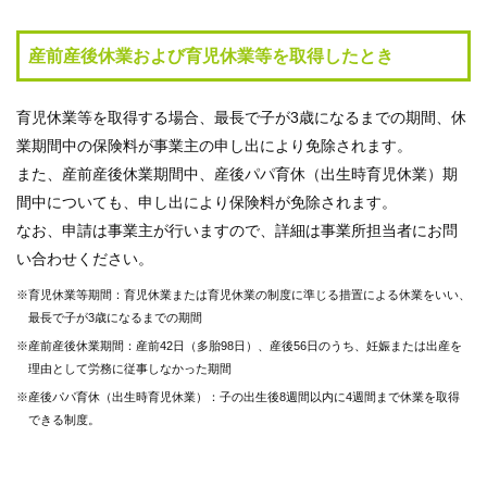
質
問
産前産後休業および育児休業等を取得したとき
組
育児休業等を取得する場合、最長で子が3歳になるまでの期間、休
合
案
業期間中の保険料が事業主の申し出により免除されます。
内
また、産前産後休業期間中、産後パパ育休（出生時育児休業）期
間中についても、申し出により保険料が免除されます。
なお、申請は事業主が行いますので、詳細は事業所担当者にお問
い合わせください。
※育児休業等期間：育児休業または育児休業の制度に準じる措置による休業をいい、
最長で子が3歳になるまでの期間
※産前産後休業期間：産前42日（多胎98日）、産後56日のうち、妊娠または出産を
理由として労務に従事しなかった期間
※産後パパ育休（出生時育児休業）：子の出生後8週間以内に4週間まで休業を取得
できる制度。