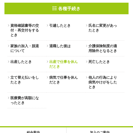
各種手続き
資格確認書等の交
引越したとき
氏名に変更があっ
付・再交付をする
たとき
とき
家族の加入・脱退
退職した後は
介護保険制度の適
について
用除外となるとき
出産したとき
出産で仕事を休ん
死亡したとき
だとき
立て替え払いをし
病気で仕事を休ん
他人の行為により
たとき
だとき
病気やけがをした
とき
医療費が高額にな
ったとき
組合案内
加入のご案内