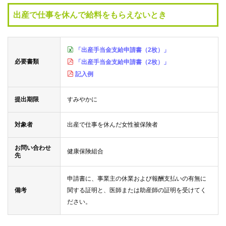
健
出産で仕事を休んで給料をもらえないとき
事
業
「出産手当金支給申請書（2枚）」
各
必要書類
「出産手当金支給申請書（2枚）」
種
記入例
手
続
き
提出期限
すみやかに
対象者
出産で仕事を休んだ女性被保険者
申
請
書
お問い合わせ
健康保険組合
一
先
覧
申請書に、事業主の休業および報酬支払いの有無に
備考
関する証明と、医師または助産師の証明を受けてく
よ
ださい。
く
あ
る