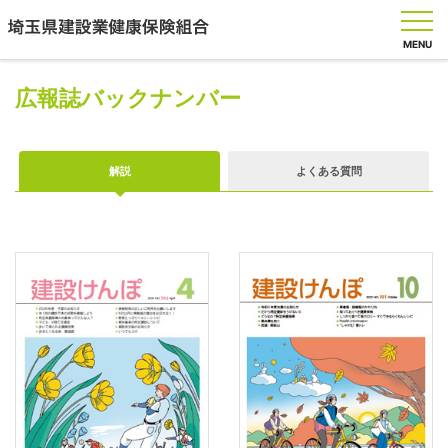
MENU
広報誌バックナンバー
健
解説
よくある質問
保
の
し
く
み
健
保
の
給
付
保