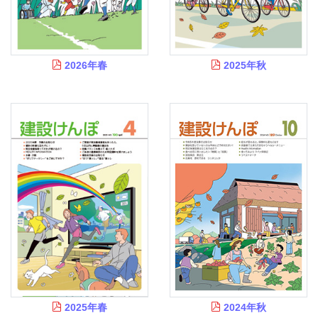
健
事
業
2026年春
2025年秋
各
種
手
続
き
申
請
書
一
覧
よ
く
あ
2025年春
2024年秋
る