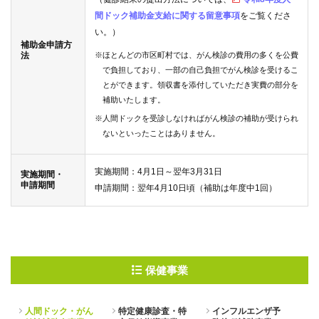
間ドック補助金支給に関する留意事項
をご覧くださ
い。）
補助金申請方
法
※ほとんどの市区町村では、がん検診の費用の多くを公費
で負担しており、一部の自己負担でがん検診を受けるこ
とができます。領収書を添付していただき実費の部分を
補助いたします。
※人間ドックを受診しなければがん検診の補助が受けられ
ないといったことはありません。
実施期間：4月1日～翌年3月31日
実施期間・
申請期間
申請期間：翌年4月10日頃（補助は年度中1回）
保健事業
人間ドック・がん
特定健康診査・特
インフルエンザ予