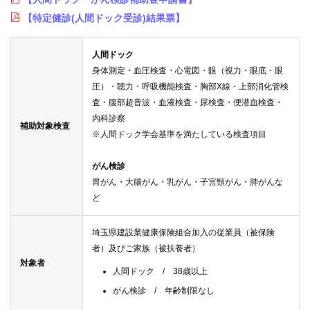
健
【特定健診(人間ドック受診)結果票】
事
業
人間ドック
身体測定・血圧検査・心電図・眼（視力・眼底・眼
各
圧）・聴力・呼吸機能検査・胸部X線・上部消化管検
種
査・腹部超音波・血液検査・尿検査・便潜血検査・
手
内科診察
続
補助対象検査
き
※人間ドック学会基準を満たしている検査項目
がん検診
申
胃がん・大腸がん・乳がん・子宮頸がん・肺がんな
請
ど
書
一
覧
埼玉県建設業健康保険組合加入の従業員（被保険
者）及びご家族（被扶養者）
対象者
よ
人間ドック / 38歳以上
く
がん検診 / 年齢制限なし
あ
る