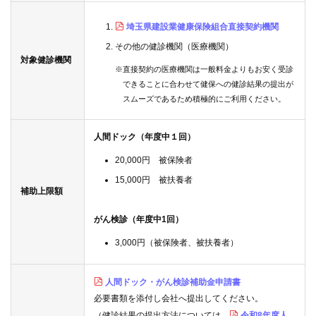
質
問
埼玉県建設業健康保険組合直接契約機関
その他の健診機関（医療機関）
対象健診機関
組
※直接契約の医療機関は一般料金よりもお安く受診
合
できることに合わせて健保への健診結果の提出が
案
スムーズであるため積極的にご利用ください。
内
人間ドック（年度中１回）
20,000円 被保険者
15,000円 被扶養者
補助上限額
がん検診（年度中1回）
3,000円（被保険者、被扶養者）
人間ドック・がん検診補助金申請書
必要書類を添付し会社へ提出してください。
（健診結果の提出方法については、
令和8年度人