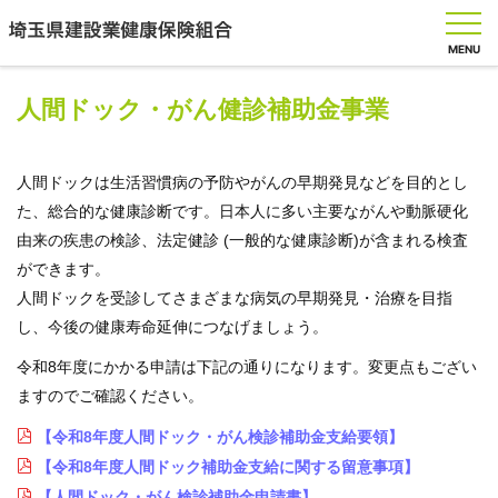
MENU
人間ドック・がん健診補助金事業
健
人間ドックは生活習慣病の予防やがんの早期発見などを目的とし
保
た、総合的な健康診断です。日本人に多い主要ながんや動脈硬化
の
し
由来の疾患の検診、法定健診 (一般的な健康診断)が含まれる検査
く
ができます。
み
人間ドックを受診してさまざまな病気の早期発見・治療を目指
し、今後の健康寿命延伸につなげましょう。
健
令和8年度にかかる申請は下記の通りになります。変更点もござい
保
の
ますのでご確認ください。
給
付
【令和8年度人間ドック・がん検診補助金支給要領】
【令和8年度人間ドック補助金支給に関する留意事項】
保
【人間ドック・がん検診補助金申請書】