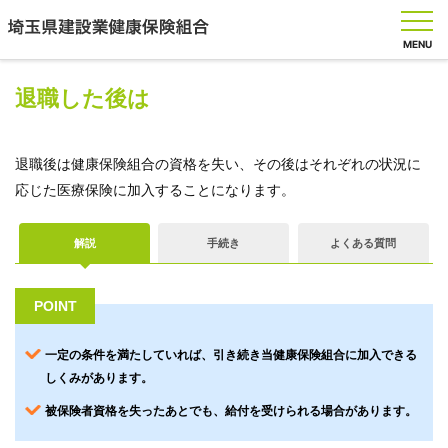
MENU
退職した後は
健
退職後は健康保険組合の資格を失い、その後はそれぞれの状況に
保
応じた医療保険に加入することになります。
の
し
く
解説
手続き
よくある質問
み
POINT
健
保
の
一定の条件を満たしていれば、引き続き当健康保険組合に加入できる
給
しくみがあります。
付
被保険者資格を失ったあとでも、給付を受けられる場合があります。
保