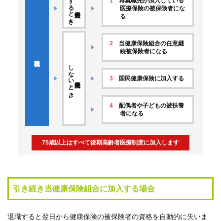
するとき
1
再就職先が加入している
質
医療保険の被保険者にな
る
問
2
当健康保険組合の任意継
組
続被保険者になる
合
しないとき
案
内
3
国民健康保険に加入する
4
配偶者や子どもの被扶養
者になる
75歳以上はすべて後期高齢者医療制度に加入します
引き続き当健康保険組合に加入する場合
退職すると翌日から健康保険の被保険者の資格を自動的に失いま