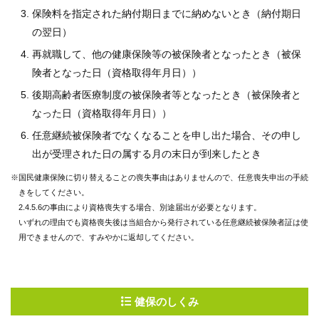
保険料を指定された納付期日までに納めないとき（納付期日
の翌日）
再就職して、他の健康保険等の被保険者となったとき（被保
険者となった日（資格取得年月日））
後期高齢者医療制度の被保険者等となったとき（被保険者と
なった日（資格取得年月日））
任意継続被保険者でなくなることを申し出た場合、その申し
出が受理された日の属する月の末日が到来したとき
※国民健康保険に切り替えることの喪失事由はありませんので、任意喪失申出の手続
きをしてください。
2.4.5.6の事由により資格喪失する場合、別途届出が必要となります。
いずれの理由でも資格喪失後は当組合から発行されている任意継続被保険者証は使
用できませんので、すみやかに返却してください。
健保のしくみ