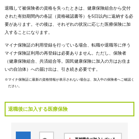
健
退職して被保険者の資格を失ったときは、健康保険組合から交付
事
された有効期間内の各証（資格確認書等）を5日以内に返納する必
業
要があります。その後は、それぞれの状況に応じた医療保険に加
入することになります。
各
種
マイナ保険証の利用登録を行っている場合、転職や退職等に伴う
手
マイナ保険証利用の再登録は必要ありません。ただし、保険者
続
き
（健康保険組合、共済組合等。国民健康保険に加入の方はお住ま
いの自治体）への届け出は、引き続き必要です。
申
※マイナ保険証に最新の資格情報が表示されない場合は、加入中の保険者へご確認く
請
ださい。
書
一
覧
退職後に加入する医療保険
よ
く
あ
る